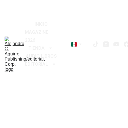
2026
!
¡
Descuentos especiales en libros hoy 
INICIO
MAGAZINE 
2026
TIENDA
AUDIO LIBROS
EDITORIAL