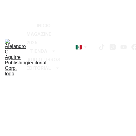
2026
!
¡
Descuentos especiales en libros hoy 
INICIO
MAGAZINE 
2026
TIENDA
AUDIO LIBROS
EDITORIAL
Autores