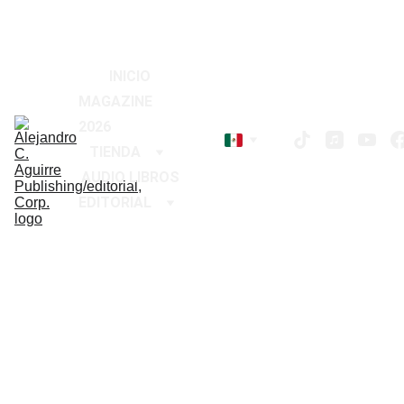
2026
!
¡
Descuentos especiales en libros hoy 
INICIO
MAGAZINE 
2026
TIENDA
AUDIO LIBROS
EDITORIAL