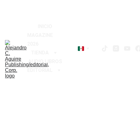
2026
!
¡
Descuentos especiales en libros hoy 
INICIO
MAGAZINE 
2026
TIENDA
AUDIO LIBROS
EDITORIAL